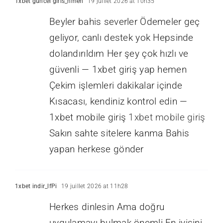
1xbet guncel giris_hmen
19 juillet 2026 at 10h35
Beyler bahis severler Ödemeler geç
geliyor, canlı destek yok Hepsinde
dolandırıldım Her şey çok hızlı ve
güvenli — 1xbet giriş yap hemen
Çekim işlemleri dakikalar içinde
Kısacası, kendiniz kontrol edin —
1xbet mobile giriş
1xbet mobile giriş
Sakın sahte sitelere kanma Bahis
yapan herkese gönder
1xbet indir_lfPi
19 juillet 2026 at 11h28
Herkes dinlesin Ama doğru
uygulamayı bulmak önemli En iyisini