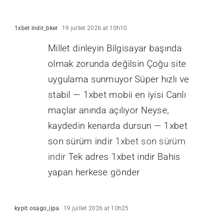
1xbet indir_bker
19 juillet 2026 at 10h10
Millet dinleyin Bilgisayar başında
olmak zorunda değilsin Çoğu site
uygulama sunmuyor Süper hızlı ve
stabil — 1xbet mobii en iyisi Canlı
maçlar anında açılıyor Neyse,
kaydedin kenarda dursun — 1xbet
son sürüm indir
1xbet son sürüm
indir
Tek adres 1xbet indir Bahis
yapan herkese gönder
kypit osago_ijpa
19 juillet 2026 at 10h25