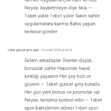
Neyse, kaybetmeyin diye tıkla —
1xbet yükle
1xbet yükle
Sakın sahte
uygulamalara kanma Bahis yapan
herkese gönder
1xbet guncel giris_qjst
19 juillet 2026 at 8h16
Selam arkadaşlar Oranlar düşük,
bonuslar sahte Hepsinde hayal
kırıklığı yaşadım Her şey hızlı ve
güvenli — 1xbet güncel giriş burada
Her gün yeni bonus ve promolar var
Neyse, kendiniz kontrol edin — 1xbet
spor bahislerinin adresi
1xbet spor