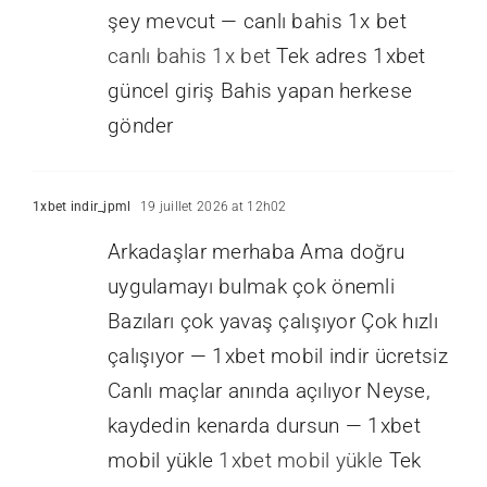
şey mevcut — canlı bahis 1x bet
canlı bahis 1x bet
Tek adres 1xbet
güncel giriş Bahis yapan herkese
gönder
1xbet indir_jpml
19 juillet 2026 at 12h02
Arkadaşlar merhaba Ama doğru
uygulamayı bulmak çok önemli
Bazıları çok yavaş çalışıyor Çok hızlı
çalışıyor — 1xbet mobil indir ücretsiz
Canlı maçlar anında açılıyor Neyse,
kaydedin kenarda dursun — 1xbet
mobil yükle
1xbet mobil yükle
Tek