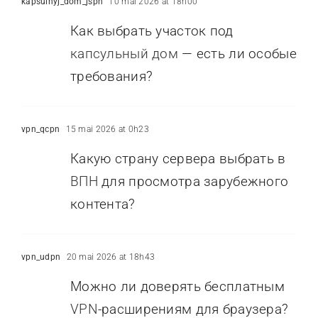
kapsulnyj_dom_jspn
10 mai 2026 at 18h00
Как выбрать участок под
капсульный дом
— есть ли особые
требования?
vpn_qcpn
15 mai 2026 at 0h23
Какую страну сервера выбрать в
ВПН
для просмотра зарубежного
контента?
vpn_udpn
20 mai 2026 at 18h43
Можно ли доверять бесплатным
VPN
-расширениям для браузера?