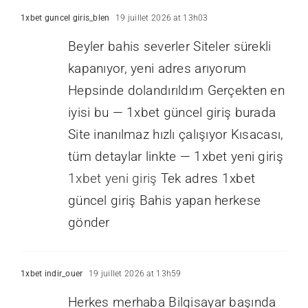
1xbet guncel giris_blen
19 juillet 2026 at 13h03
Beyler bahis severler Siteler sürekli
kapanıyor, yeni adres arıyorum
Hepsinde dolandırıldım Gerçekten en
iyisi bu — 1xbet güncel giriş burada
Site inanılmaz hızlı çalışıyor Kısacası,
tüm detaylar linkte — 1xbet yeni giriş
1xbet yeni giriş
Tek adres 1xbet
güncel giriş Bahis yapan herkese
gönder
1xbet indir_ouer
19 juillet 2026 at 13h59
Herkes merhaba Bilgisayar başında