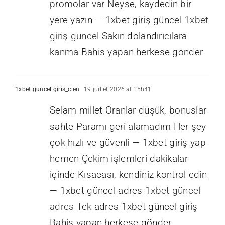
promolar var Neyse, kaydedin bir
yere yazın — 1xbet giriş güncel
1xbet
giriş güncel
Sakın dolandırıcılara
kanma Bahis yapan herkese gönder
1xbet guncel giris_cien
19 juillet 2026 at 15h41
Selam millet Oranlar düşük, bonuslar
sahte Paramı geri alamadım Her şey
çok hızlı ve güvenli — 1xbet giriş yap
hemen Çekim işlemleri dakikalar
içinde Kısacası, kendiniz kontrol edin
— 1xbet güncel adres
1xbet güncel
adres
Tek adres 1xbet güncel giriş
Bahis yapan herkese gönder