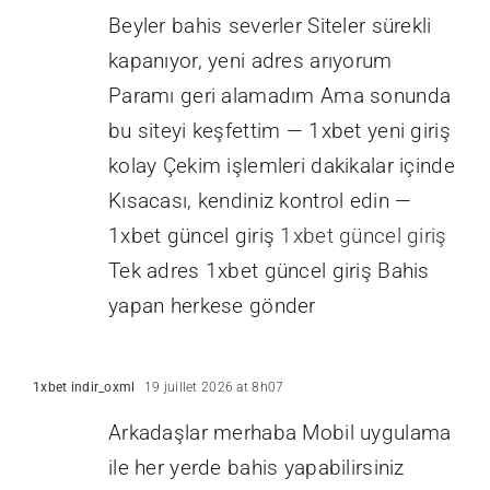
Beyler bahis severler Siteler sürekli
kapanıyor, yeni adres arıyorum
Paramı geri alamadım Ama sonunda
bu siteyi keşfettim — 1xbet yeni giriş
kolay Çekim işlemleri dakikalar içinde
Kısacası, kendiniz kontrol edin —
1xbet güncel giriş
1xbet güncel giriş
Tek adres 1xbet güncel giriş Bahis
yapan herkese gönder
1xbet indir_oxml
19 juillet 2026 at 8h07
Arkadaşlar merhaba Mobil uygulama
ile her yerde bahis yapabilirsiniz