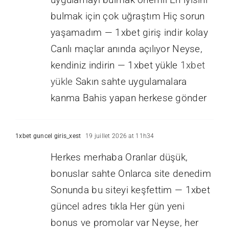
bulmak için çok uğraştım Hiç sorun
yaşamadım — 1xbet giriş indir kolay
Canlı maçlar anında açılıyor Neyse,
kendiniz indirin — 1xbet yükle
1xbet
yükle
Sakın sahte uygulamalara
kanma Bahis yapan herkese gönder
1xbet guncel giris_xest
19 juillet 2026 at 11h34
Herkes merhaba Oranlar düşük,
bonuslar sahte Onlarca site denedim
Sonunda bu siteyi keşfettim — 1xbet
güncel adres tıkla Her gün yeni
bonus ve promolar var Neyse, her