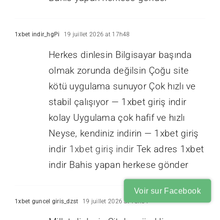
1xbet indir_hgPi
19 juillet 2026 at 17h48
Herkes dinlesin Bilgisayar başında
olmak zorunda değilsin Çoğu site
kötü uygulama sunuyor Çok hızlı ve
stabil çalışıyor — 1xbet giriş indir
kolay Uygulama çok hafif ve hızlı
Neyse, kendiniz indirin — 1xbet giriş
indir
1xbet giriş indir
Tek adres 1xbet
indir Bahis yapan herkese gönder
Voir sur Facebook
1xbet guncel giris_dzst
19 juillet 2026 at 18h04