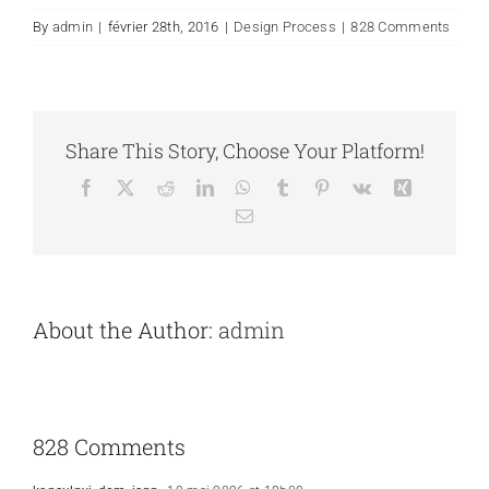
By
admin
|
février 28th, 2016
|
Design Process
|
828 Comments
Share This Story, Choose Your Platform!
Facebook
X
Reddit
LinkedIn
WhatsApp
Tumblr
Pinterest
Vk
Xing
Email
About the Author:
admin
828 Comments