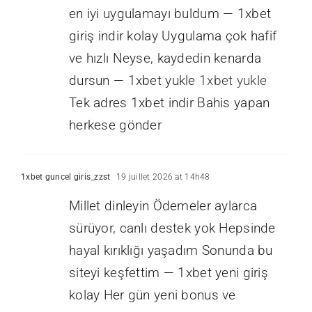
en iyi uygulamayı buldum — 1xbet
giriş indir kolay Uygulama çok hafif
ve hızlı Neyse, kaydedin kenarda
dursun — 1xbet yukle
1xbet yukle
Tek adres 1xbet indir Bahis yapan
herkese gönder
1xbet guncel giris_zzst
19 juillet 2026 at 14h48
Millet dinleyin Ödemeler aylarca
sürüyor, canlı destek yok Hepsinde
hayal kırıklığı yaşadım Sonunda bu
siteyi keşfettim — 1xbet yeni giriş
kolay Her gün yeni bonus ve