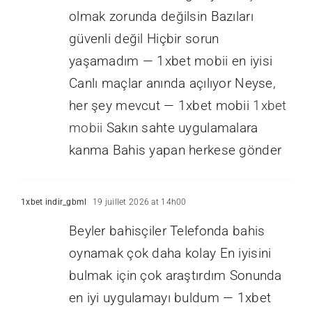
olmak zorunda değilsin Bazıları
güvenli değil Hiçbir sorun
yaşamadım — 1xbet mobii en iyisi
Canlı maçlar anında açılıyor Neyse,
her şey mevcut — 1xbet mobii
1xbet
mobii
Sakın sahte uygulamalara
kanma Bahis yapan herkese gönder
1xbet indir_gbml
19 juillet 2026 at 14h00
Beyler bahisçiler Telefonda bahis
oynamak çok daha kolay En iyisini
bulmak için çok araştırdım Sonunda
en iyi uygulamayı buldum — 1xbet