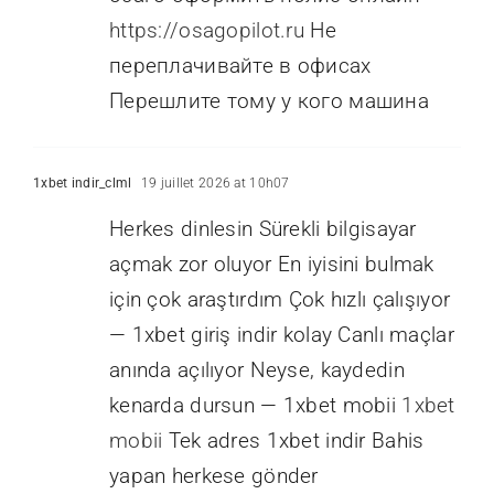
https://osagopilot.ru
Не
переплачивайте в офисах
Перешлите тому у кого машина
1xbet indir_clml
19 juillet 2026 at 10h07
Herkes dinlesin Sürekli bilgisayar
açmak zor oluyor En iyisini bulmak
için çok araştırdım Çok hızlı çalışıyor
— 1xbet giriş indir kolay Canlı maçlar
anında açılıyor Neyse, kaydedin
kenarda dursun — 1xbet mobii
1xbet
mobii
Tek adres 1xbet indir Bahis
yapan herkese gönder