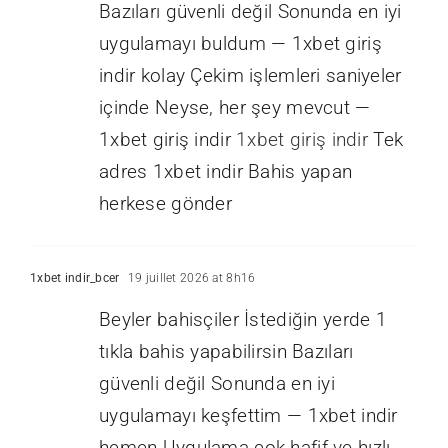
Bazıları güvenli değil Sonunda en iyi
uygulamayı buldum — 1xbet giriş
indir kolay Çekim işlemleri saniyeler
içinde Neyse, her şey mevcut —
1xbet giriş indir
1xbet giriş indir
Tek
adres 1xbet indir Bahis yapan
herkese gönder
1xbet indir_bcer
19 juillet 2026 at 8h16
Beyler bahisçiler İstediğin yerde 1
tıkla bahis yapabilirsin Bazıları
güvenli değil Sonunda en iyi
uygulamayı keşfettim — 1xbet indir
hemen Uygulama çok hafif ve hızlı