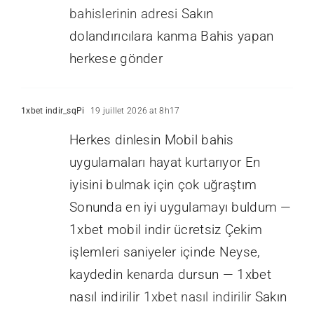
bahislerinin adresi
Sakın
dolandırıcılara kanma Bahis yapan
herkese gönder
1xbet indir_sqPi
19 juillet 2026 at 8h17
Herkes dinlesin Mobil bahis
uygulamaları hayat kurtarıyor En
iyisini bulmak için çok uğraştım
Sonunda en iyi uygulamayı buldum —
1xbet mobil indir ücretsiz Çekim
işlemleri saniyeler içinde Neyse,
kaydedin kenarda dursun — 1xbet
nasıl indirilir
1xbet nasıl indirilir
Sakın