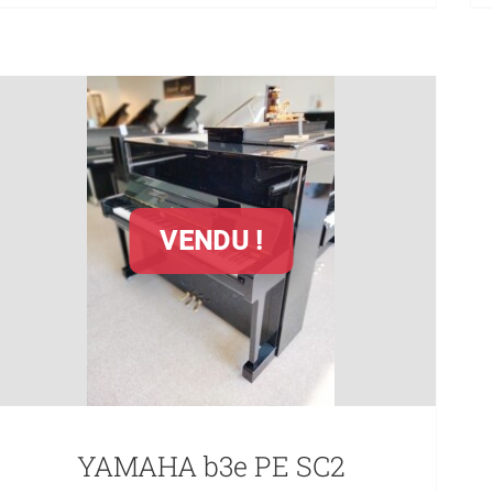
prix
prix
initial
actuel
était :
est :
7560,00 €.
6400,00 €.
VENDU !
YAMAHA b3e PE SC2