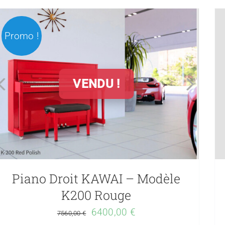
Promo !
VENDU !
Piano Droit KAWAI – Modèle
K200 Rouge
Le
Le
6400,00
€
7560,00
€