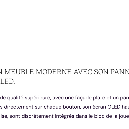
était :
est :
2200,00 €.
1990,00 €.
 UN MEUBLE MODERNE AVEC SON PA
LED.
 de qualité supérieure, avec une façade plate et un p
directement sur chaque bouton, son écran OLED haute
ssise, sont discrètement intégrés dans le bloc de la jou