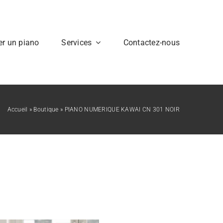
er un piano
Services
Contactez-nous
Accueil
»
Boutique
»
PIANO NUMERIQUE KAWAI CN 301 NOIR