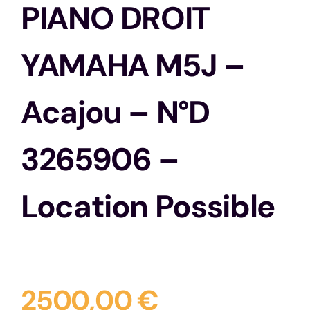
PIANO DROIT
Contactez-nous
YAMAHA M5J –
Acajou – N°D
3265906 –
Location Possible
2500,00
€