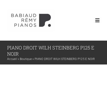
Skip
to
content
Toggl
Navig
Accueil
PIANO DROIT WILH STEINBERG P125 E
NOIR
Nos pianos
Accueil
»
Boutique
»
PIANO DROIT WILH STEINBERG P125 E NOIR
Notre Boutique
Fabriquer un piano
Services